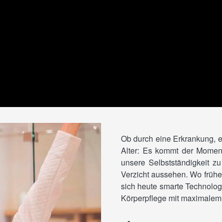
Ob durch eine Erkrankung, ei
Alter: Es kommt der Momen
unsere Selbstständigkeit z
Verzicht aussehen. Wo frühe
sich heute smarte Technologi
Körperpflege mit maximalem