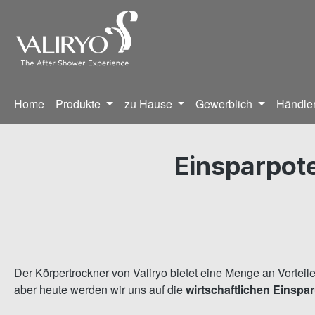
m Hauptinhalt springen
Zur Suche springen
Zur Hauptnavigation springen
Home
Produkte
zu Hause
Gewerblich
Händler
Einsparpote
Der Körpertrockner von Valiryo bietet eine Menge an Vorteil
aber heute werden wir uns auf die
wirtschaftlichen Einspa