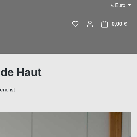
€
Euro
0,00 €
Ware
nde Haut
end ist